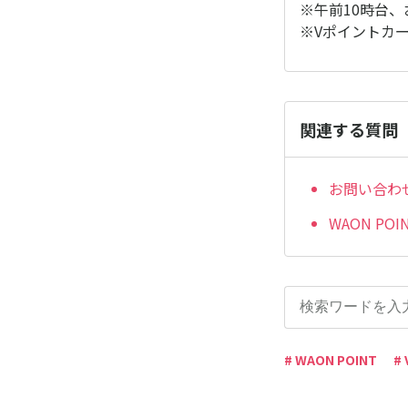
※午前10時台
※Vポイントカ
関連する質問
お問い合わ
WAON P
# WAON POINT
#