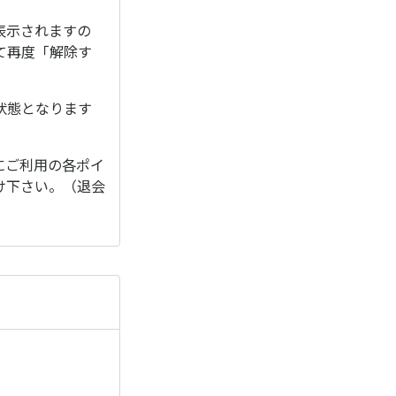
表示されますの
て再度「解除す
状態となります
にご利用の各ポイ
け下さい。（退会