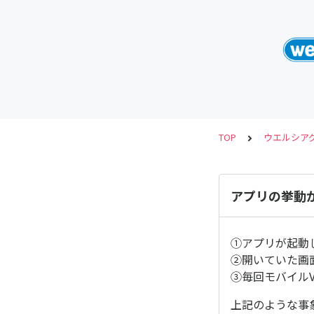
TOP
ウエルシア
アプリの挙動
①アプリが起動
②開いていた画
③毎回モバイル
上記のような事