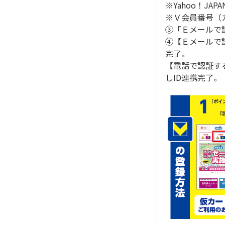
※Yahoo！JA
※Ｖ会員番号（
③「Ｅメールで
④【Ｅメールで
完了。
【電話で認証す
しID連携完了。